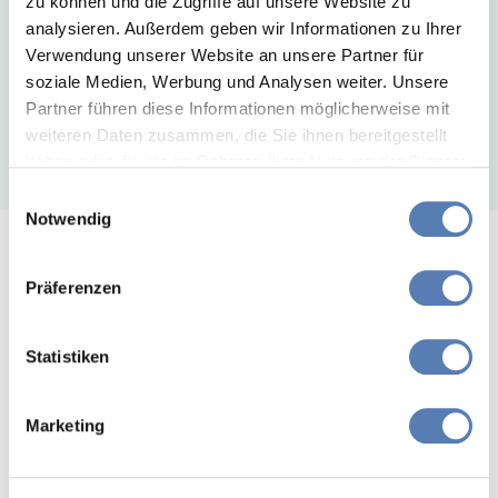
zu können und die Zugriffe auf unsere Website zu
analysieren. Außerdem geben wir Informationen zu Ihrer
Enthält:
Verwendung unserer Website an unsere Partner für
Vertriebseinheiten:
soziale Medien, Werbung und Analysen weiter. Unsere
Partner führen diese Informationen möglicherweise mit
Erhältlich in:
weiteren Daten zusammen, die Sie ihnen bereitgestellt
Ingredients:
haben oder die sie im Rahmen Ihrer Nutzung der Dienste
gesammelt haben. Sie geben Einwilligung zu unseren
Einwilligungsauswahl
Cookies, wenn Sie unsere Webseite weiterhin nutzen.
Notwendig
Präferenzen
Statistiken
Marketing
Weitere Produkte von LACALUT®