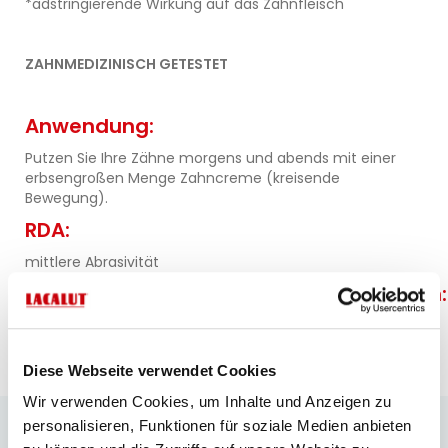
*adstringierende Wirkung auf das Zahnfleisch
ZAHNMEDIZINISCH GETESTET
Anwendung:
Putzen Sie Ihre Zähne morgens und abends mit einer
erbsengroßen Menge Zahncreme (kreisende
Bewegung).
RDA:
mittlere Abrasivität
Warnhinweise/Sicherheitsinformationen:
Für Erwachsene und Jugendliche ab 12 Jahren.
Diese Webseite verwendet Cookies
Wir verwenden Cookies, um Inhalte und Anzeigen zu
Produktangaben
personalisieren, Funktionen für soziale Medien anbieten