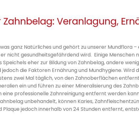
r Zahnbelag: Veranlagung, Ern
etwas ganz Natürliches und gehört zu unserer Mundflora –
 er nicht gesundheitsgefährdend wird. Einige Menschen n
Speichels eher zur Bildung von Zahnbelag, andere wenig
nd jedoch die Faktoren Ernährung und Mundhygiene. Wird 
tens zwei Mal täglich, von den Zahnoberflächen entfernt,
eralien ein und führen zu einer Mineralisierung des Zahnbe
h eine professionelle Zahnreinigung entfernt werden kann
 Zahnbelag unbehandelt, können Karies, Zahnfleisch­entzün
rd Plaque jedoch innerhalb von 24 Stunden entfernt, entste