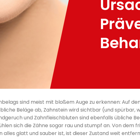
Ursa
Präv
Beha
belags sind meist mit bloßem Auge zu erkennen: Auf de
lbliche Beläge ab, Zahnstein wird sichtbar (und spürbar, 
geruch und Zahnfleisch­bluten sind ebenfalls übliche Be
hlen sich die Zähne sogar rau und stumpf an. Von dem f
lles glatt und sauber ist, ist dieser Zustand weit entfern