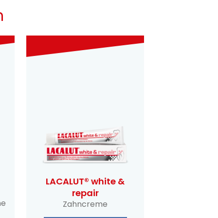
n
LACALUT® white &
repair
me
Zahncreme