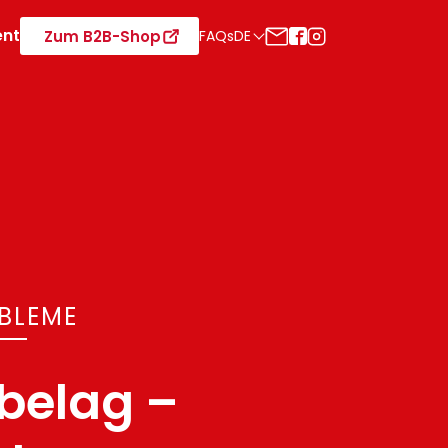
ent
Zum B2B-Shop
FAQs
DE
BLEME
belag –