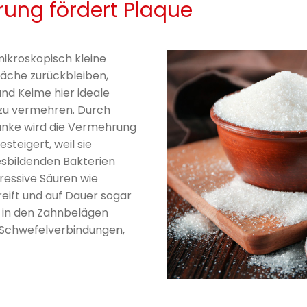
rung fördert Plaque
ikroskopisch kleine
läche zurückbleiben,
und Keime hier ideale
zu vermehren. Durch
änke wird die Vermehrung
steigert, weil sie
esbildenden Bakterien
ressive Säuren wie
eift und auf Dauer sogar
e in den Zahnbelägen
 Schwefelverbindungen,