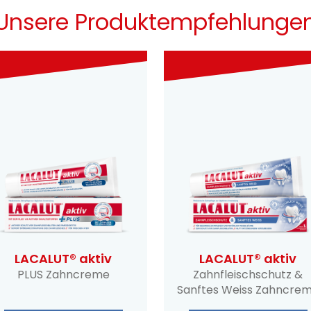
Unsere Produktempfehlunge
LACALUT® aktiv
LACALUT® aktiv
PLUS Zahncreme
Zahnfleisch­schutz &
Sanftes Weiss Zahncre