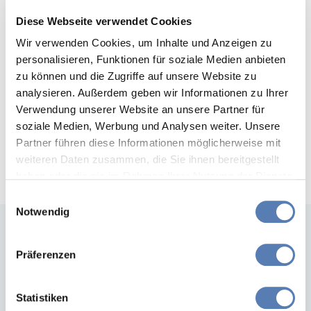
Lacalut Zahnseide aus gewachstem, reissfestem Nylon
Diese Webseite verwendet Cookies
reinigt wirkungsvoll und erfrischt mit extra-starkem
Wir verwenden Cookies, um Inhalte und Anzeigen zu
Minzgeschmack. In praktisch-kleiner Designbox.
personalisieren, Funktionen für soziale Medien anbieten
Anwendung:
Ca. 40 cm Zahnseide abtrennen, um
zu können und die Zugriffe auf unsere Website zu
beide Mittelfi nger wickeln und so zwischen Daumen und
analysieren. Außerdem geben wir Informationen zu Ihrer
Zeigefi nger nehmen, dass ein 3-5 cm langes Stuck
Verwendung unserer Website an unsere Partner für
zwischen beiden Handen verbleibt. Durch sanfte Hin-
soziale Medien, Werbung und Analysen weiter. Unsere
und Herbewegungen in den Zahnzwischenraum
einfuhren und so Nahrungsreste und Plaque beseitigen.
Partner führen diese Informationen möglicherweise mit
Ohne Druck arbeiten.
weiteren Daten zusammen, die Sie ihnen bereitgestellt
haben oder die sie im Rahmen Ihrer Nutzung der Dienste
gesammelt haben. Sie geben Einwilligung zu unseren
Einwilligungsauswahl
Cookies, wenn Sie unsere Webseite weiterhin nutzen.
Notwendig
Produktangaben
Präferenzen
Vertriebseinheiten:
Erhältlich in:
Statistiken