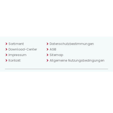
Sortiment
Datenschutzbestimmungen
Download-Center
AGB
Impressum
Sitemap
Kontakt
Allgemeine Nutzungsbedingungen
Weitere Marken der
Dr. Theiss Naturwaren Gruppe.
© 2026 Dr. Theiss Naturwaren