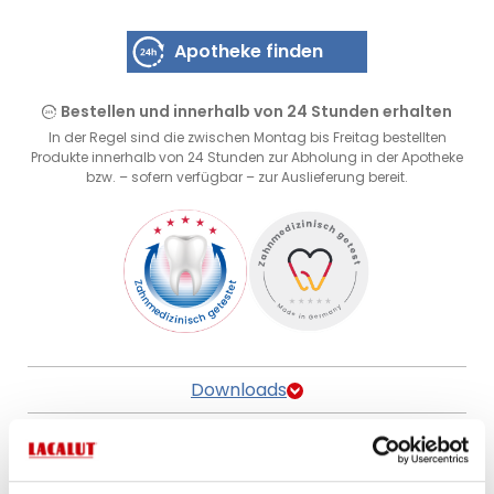
Zahnprobleme
Apotheke finden
Zahncremes
Bestellen und innerhalb von 24 Stunden erhalten
In der Regel sind die zwischen Montag bis Freitag bestellten
Mundspüllösungen
Produkte innerhalb von 24 Stunden zur Abholung in der Apotheke
Zubehör
bzw. – sofern verfügbar – zur Auslieferung bereit.
Probiotika & Speicheltests
Downloads
50 m gewachste Zahnseide in PET
Blister mit Perforation