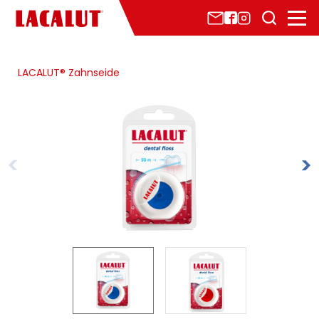
LACALUT® Zahnseide
Marke & Geschichte
Sponsoring 1. FCK
LACALUT®-Sortiment
Zahnpflege