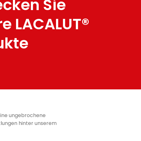
ecken Sie
re LACALUT®
ukte
d eine ungebrochene
cklungen hinter unserem