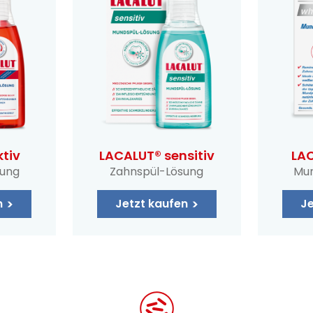
tiv
LACALUT® sensitiv
LAC
sung
Zahnspül-Lösung
Mun
n
Jetzt kaufen
Je