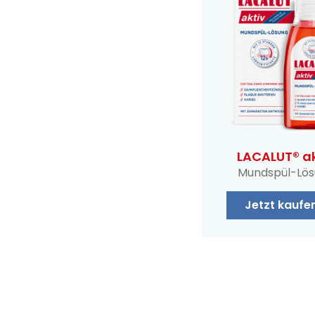
LACALUT® ak
Mundspül-Lö
Jetzt kaufe