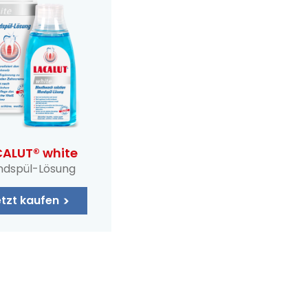
ALUT® white
dspül-Lösung
tzt kaufen