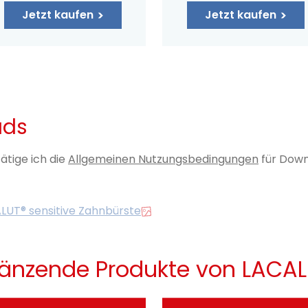
Jetzt kaufen
Jetzt kaufen
ads
ätige ich die
Allgemeinen Nutzungsbedingungen
für Down
LUT® sensitive Zahnbürste
änzende Produkte von LACA