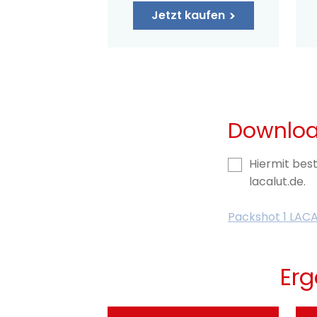
Jetzt kaufen
Downlo
Hiermit best
lacalut.de.
Packshot 1 LACA
Erg